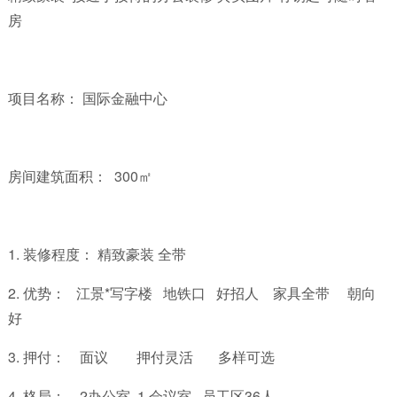
房
项目名称： 国际金融中心
房间建筑面积： 300㎡
1. 装修程度： 精致豪装 全带
2. 优势： 江景*写字楼 地铁口 好招人 家具全带 朝向
好
3. 押付： 面议 押付灵活 多样可选
4. 格局： 2办公室 1 会议室 员工区36人