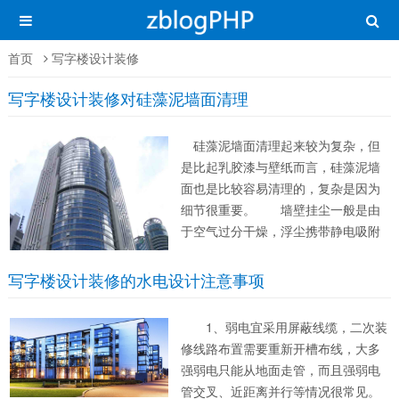
首页
写字楼设计装修
写字楼设计装修对硅藻泥墙面清理
硅藻泥墙面清理起来较为复杂，但
是比起乳胶漆与壁纸而言，硅藻泥墙
面也是比较容易清理的，复杂是因为
细节很重要。 墙壁挂尘一般是由
于空气过分干燥，浮尘携带静电吸附
所引起的。因硅藻泥对空气湿度具有
良好的调节平衡作用，壁材表面是亲
写字楼设计装修的水电设计注意事项
水的，可以有效减少静电现象，所以
与其它材质饰面相比较，硅藻泥墙面
1、弱电宜采用屏蔽线缆，二次装
壁更加不容易...
修线路布置需要重新开槽布线，大多
强弱电只能从地面走管，而且强弱电
管交叉、近距离并行等情况很常见。