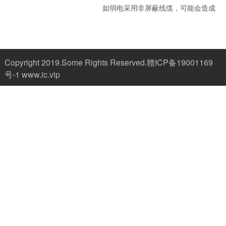
如弱电采用非屏蔽线缆，可能会造成
信号干扰。 2、电路走线设计原则
把握“两端间最短距离走线”原则，不故
意绕线，保持相对程度上的“活线”
3、原则上如果开发商提供的强电电...
Copyright 2019.Some Rights Reserved.
赣ICP备19001169
号-1
www.ic.vip