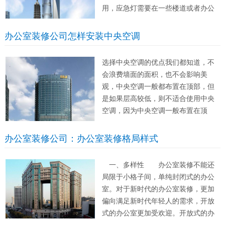
用，应急灯需要在一些楼道或者办公
室的逃生处设置，为了方便人们在黑
暗的环境中逃生，并且这也是每个办
办公室装修公司怎样安装中央空调
公室装修都必须具备的，应急灯虽然
较为容易设置，但是需要符合消防规
选择中央空调的优点我们都知道，不
范。 二、指...
会浪费墙面的面积，也不会影响美
观，中央空调一般都布置在顶部，但
是如果层高较低，则不适合使用中央
空调，因为中央空调一般布置在顶
部，然后需要吊顶，如果层高较低，
则会让层高更低，影响内部空间。
办公室装修公司：办公室装修格局样式
中央空调虽然方便，且可以控制每
个屋子的温度，使得整个空间都保持
一、多样性 办公室装修不能还
舒适的温度，但是...
局限于小格子间，单纯封闭式的办公
室。对于新时代的办公室装修，更加
偏向满足新时代年轻人的需求，开放
式的办公室更加受欢迎。开放式的办
公空间可以视觉上扩大办公空间，使