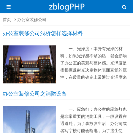
首页
办公室装修公司
办公室装修公司浅析怎样选择材料
一、光泽度：本身有光泽的材
料，如果光泽感不够的话，就会影响
了办公室的美观与整体感。光泽度是
指根据反射光决定物体表面直觉的属
性，在质量的确定上常通过光泽度来
认可材料，注意色彩对光泽的影响主
要是明度和色彩度。 二、色彩
办公室装修公司之消防设备
感：色彩的纯度是某些材料质量是否
过关的关键，颜色纯不纯，好不好，
一、应急灯：办公室的应急灯也
最后装修出来的效...
是非常重要的消防工具，一般设置在
通道处，为了事故发生后，办公司或
者写字楼可能会断电，为了逃生使